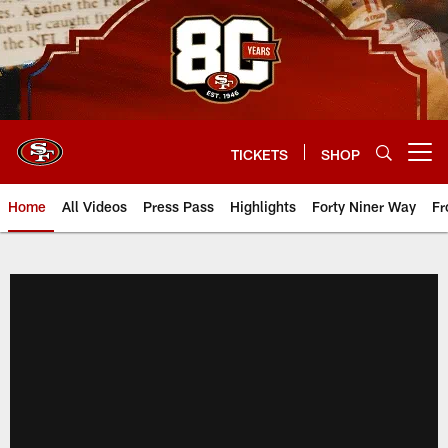
Skip
to
main
content
TICKETS
SHOP
Open menu button
Home
All Videos
Press Pass
Highlights
Forty Niner Way
Fr