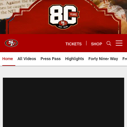
Skip
to
main
content
TICKETS
SHOP
Open menu button
Home
All Videos
Press Pass
Highlights
Forty Niner Way
Fr