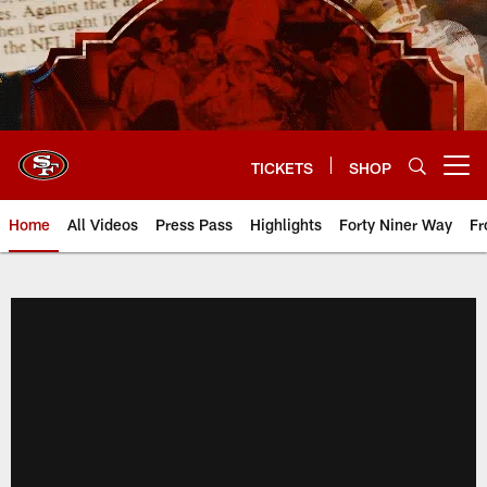
Skip
to
main
content
TICKETS
SHOP
Open menu button
Home
All Videos
Press Pass
Highlights
Forty Niner Way
Fr