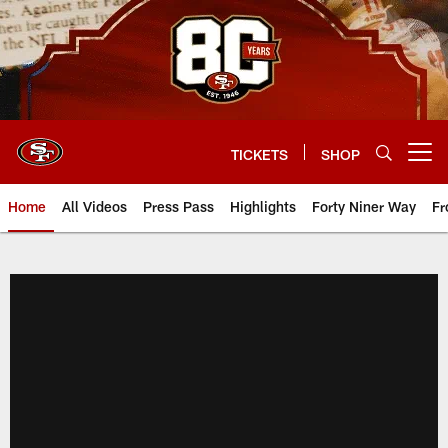
Skip
to
main
content
TICKETS
SHOP
Open menu button
Home
All Videos
Press Pass
Highlights
Forty Niner Way
Fr