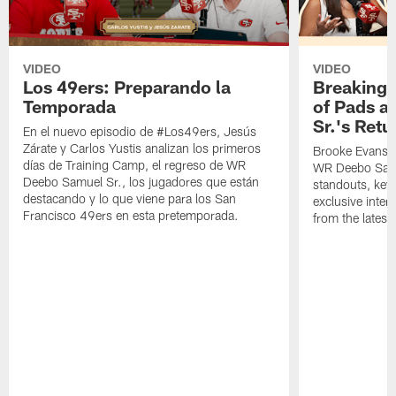
VIDEO
VIDEO
Los 49ers: Preparando la
Breaking 
Temporada
of Pads a
Sr.'s Retu
En el nuevo episodio de #Los49ers, Jesús
Zárate y Carlos Yustis analizan los primeros
Brooke Evans a
días de Training Camp, el regreso de WR
WR Deebo Samue
Deebo Samuel Sr., los jugadores que están
standouts, key 
destacando y lo que viene para los San
exclusive inte
Francisco 49ers en esta pretemporada.
from the lates