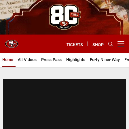
Skip
to
main
content
TICKETS
SHOP
Open menu button
Home
All Videos
Press Pass
Highlights
Forty Niner Way
Fr