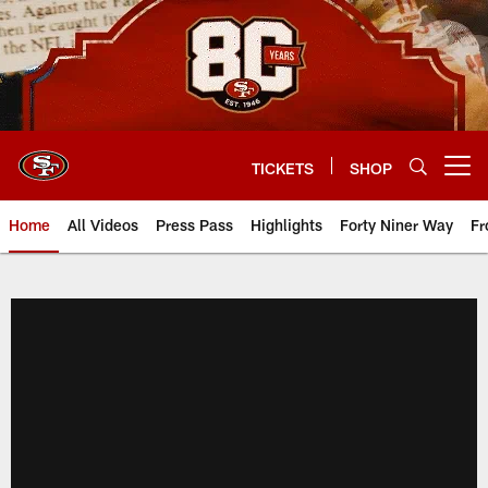
Skip
to
main
content
TICKETS
SHOP
Open menu button
Home
All Videos
Press Pass
Highlights
Forty Niner Way
Fr