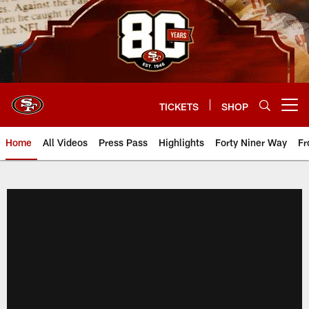
Skip
to
main
content
TICKETS
SHOP
Open menu button
Home
All Videos
Press Pass
Highlights
Forty Niner Way
Fr