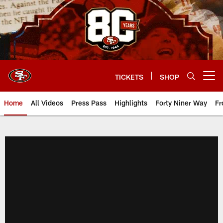
Skip
to
main
content
TICKETS
SHOP
Open menu button
Home
All Videos
Press Pass
Highlights
Forty Niner Way
Fr