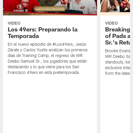
VIDEO
VIDEO
Los 49ers: Preparando la
Breaking 
Temporada
of Pads a
Sr.'s Retu
En el nuevo episodio de #Los49ers, Jesús
Zárate y Carlos Yustis analizan los primeros
Brooke Evans a
días de Training Camp, el regreso de WR
WR Deebo Samue
Deebo Samuel Sr., los jugadores que están
standouts, key 
destacando y lo que viene para los San
exclusive inte
Francisco 49ers en esta pretemporada.
from the lates