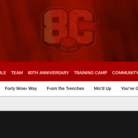
ULE
TEAM
80TH ANNIVERSARY
TRAINING CAMP
COMMUNIT
Forty Niner Way
From the Trenches
Mic'd Up
You've G