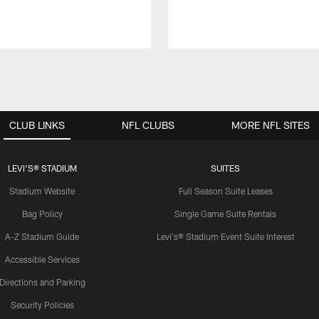
CLUB LINKS
NFL CLUBS
MORE NFL SITES
LEVI'S® STADIUM
SUITES
Stadium Website
Full Season Suite Leases
Bag Policy
Single Game Suite Rentals
A-Z Stadium Guide
Levi's® Stadium Event Suite Interest
Accessible Services
Directions and Parking
Security Policies