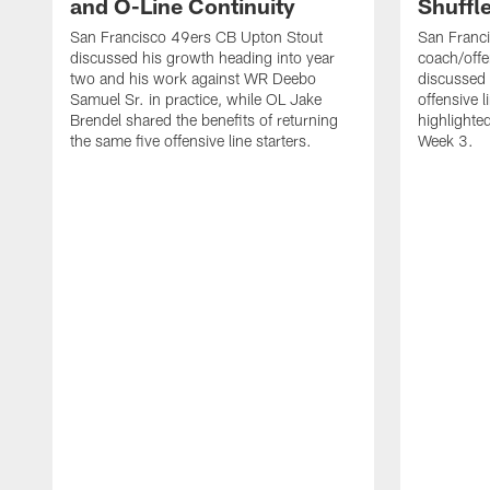
and O-Line Continuity
Shuffl
San Francisco 49ers CB Upton Stout
San Franci
discussed his growth heading into year
coach/offe
two and his work against WR Deebo
discussed
Samuel Sr. in practice, while OL Jake
offensive 
Brendel shared the benefits of returning
highlighte
the same five offensive line starters.
Week 3.