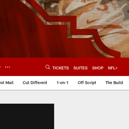
Y
TICKETS
SUITES
SHOP
NFL+
ot Mail
Cut Different
1-on-1
Off Script
The Build