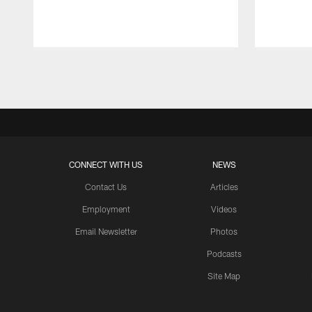
Pause
Play
CONNECT WITH US
NEWS
Contact Us
Articles
Employment
Videos
Email Newsletter
Photos
Podcasts
Site Map