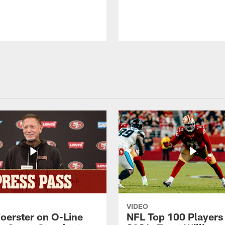
VIDEO
Foerster on O-Line
NFL Top 100 Players