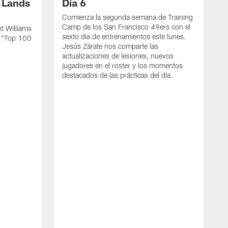
s Lands
Día 6
Comienza la segunda semana de Training
Camp de los San Francisco 49ers con el
t Williams
sexto día de entrenamientos este lunes.
L "Top 100
Jesús Zárate nos comparte las
actualizaciones de lesiones, nuevos
jugadores en el roster y los momentos
destacados de las prácticas del día.
S
s
c
s
a
F