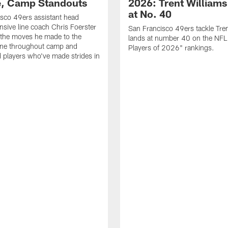
e, Camp Standouts
2026: Trent William
at No. 40
sco 49ers assistant head
nsive line coach Chris Foerster
San Francisco 49ers tackle Tren
 the moves he made to the
lands at number 40 on the NF
line throughout camp and
Players of 2026" rankings.
d players who've made strides in