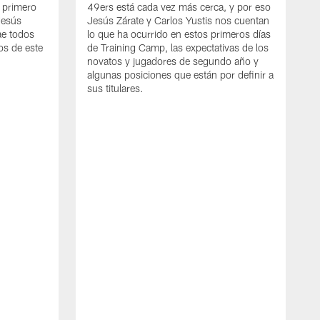
l primero
49ers está cada vez más cerca, y por eso
Jesús
Jesús Zárate y Carlos Yustis nos cuentan
ae todos
lo que ha ocurrido en estos primeros días
os de este
de Training Camp, las expectativas de los
novatos y jugadores de segundo año y
algunas posiciones que están por definir a
sus titulares.
J
T
F
d
j
j
e