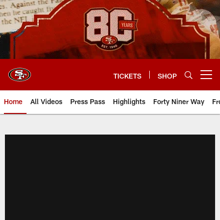
Skip
to
main
content
TICKETS
SHOP
Open menu button
Home
All Videos
Press Pass
Highlights
Forty Niner Way
Fr