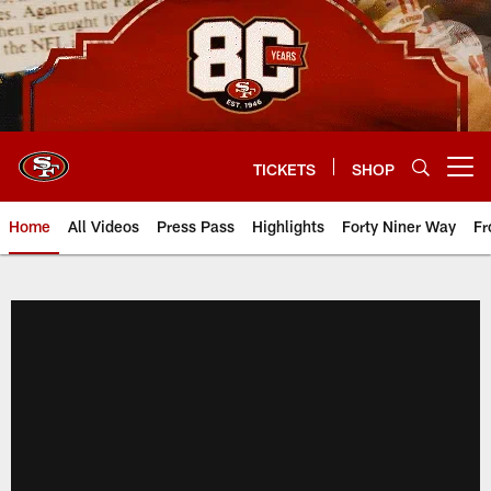
Skip
to
main
content
TICKETS
SHOP
Open menu button
Home
All Videos
Press Pass
Highlights
Forty Niner Way
Fr