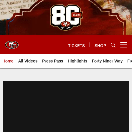
Skip
to
main
content
TICKETS
SHOP
Open menu button
Home
All Videos
Press Pass
Highlights
Forty Niner Way
Fr