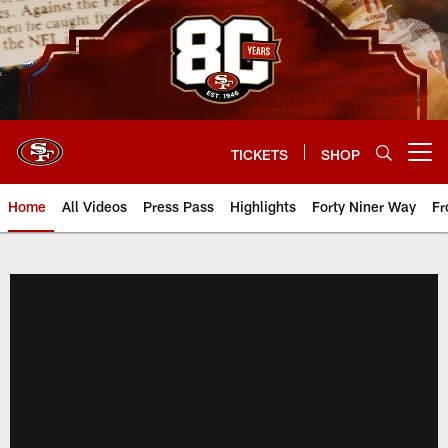
Skip
to
main
content
TICKETS
SHOP
Open menu button
Home
All Videos
Press Pass
Highlights
Forty Niner Way
Fr