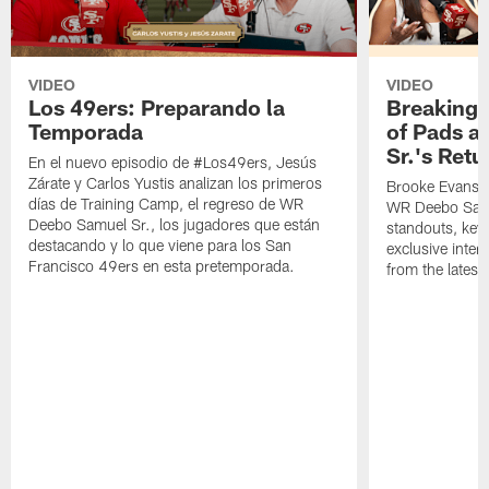
VIDEO
VIDEO
Los 49ers: Preparando la
Breaking 
Temporada
of Pads a
Sr.'s Retu
En el nuevo episodio de #Los49ers, Jesús
Zárate y Carlos Yustis analizan los primeros
Brooke Evans a
días de Training Camp, el regreso de WR
WR Deebo Samue
Deebo Samuel Sr., los jugadores que están
standouts, key 
destacando y lo que viene para los San
exclusive inte
Francisco 49ers en esta pretemporada.
from the lates