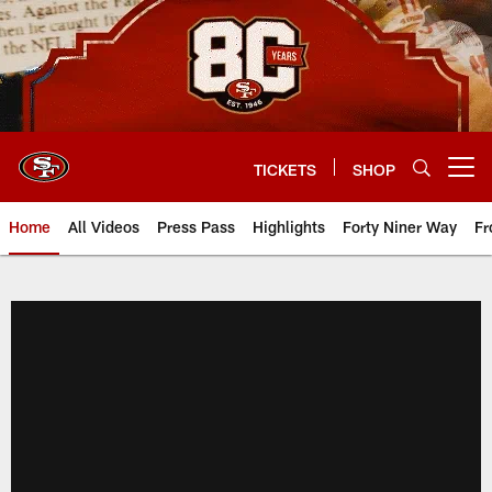
Skip
to
main
content
TICKETS
SHOP
Open menu button
Home
All Videos
Press Pass
Highlights
Forty Niner Way
Fr