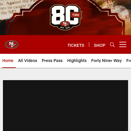
Skip
to
main
content
TICKETS
SHOP
Open menu button
Home
All Videos
Press Pass
Highlights
Forty Niner Way
Fr