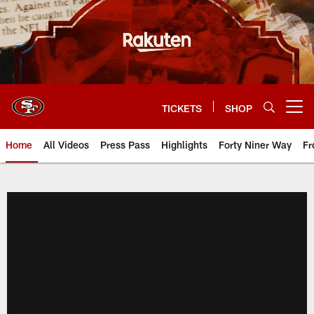
Skip
to
main
content
TICKETS
SHOP
Open menu button
Home
All Videos
Press Pass
Highlights
Forty Niner Way
Fr