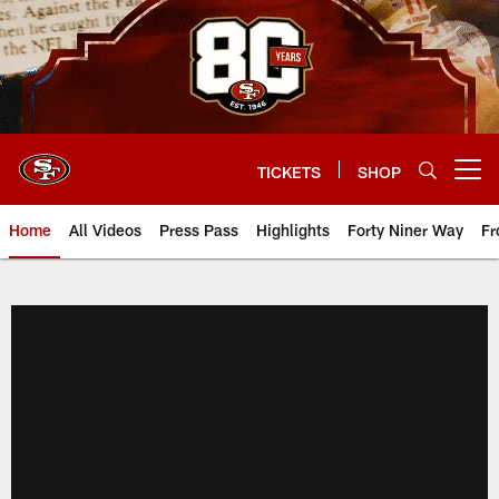
Skip
to
main
content
TICKETS
SHOP
Open menu button
Home
All Videos
Press Pass
Highlights
Forty Niner Way
Fr