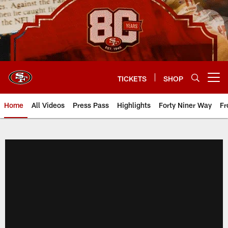
Skip
to
main
content
TICKETS
SHOP
Open menu button
Home
All Videos
Press Pass
Highlights
Forty Niner Way
Fr