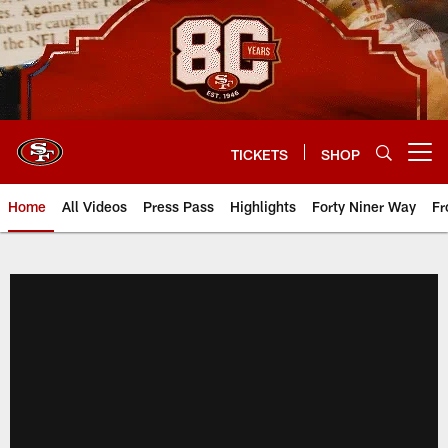
Skip
to
main
content
TICKETS
SHOP
Open menu button
Home
All Videos
Press Pass
Highlights
Forty Niner Way
Fr