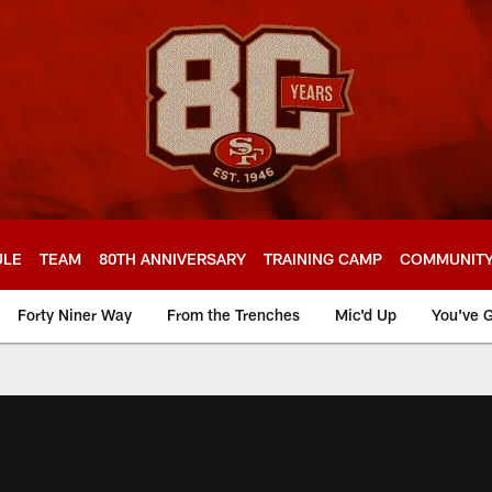
ULE
TEAM
80TH ANNIVERSARY
TRAINING CAMP
COMMUNIT
Forty Niner Way
From the Trenches
Mic'd Up
You've G