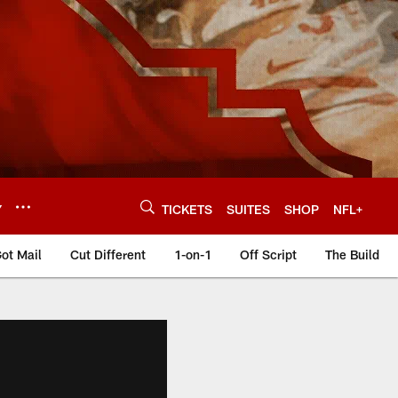
Y
TICKETS
SUITES
SHOP
NFL+
ot Mail
Cut Different
1-on-1
Off Script
The Build