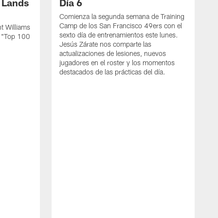
s Lands
Día 6
Comienza la segunda semana de Training
Camp de los San Francisco 49ers con el
t Williams
sexto día de entrenamientos este lunes.
L "Top 100
Jesús Zárate nos comparte las
actualizaciones de lesiones, nuevos
jugadores en el roster y los momentos
destacados de las prácticas del día.
S
s
c
s
a
F