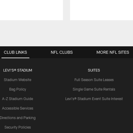
CLUB LINKS
NFL CLUBS
MORE NFL SITES
LEVI'S® STADIUM
SUITES
Stadium Website
Full Season Suite Leases
Bag Policy
Single Game Suite Rentals
A-Z Stadium Guide
Levi's® Stadium Event Suite Interest
Accessible Services
Directions and Parking
Security Policies