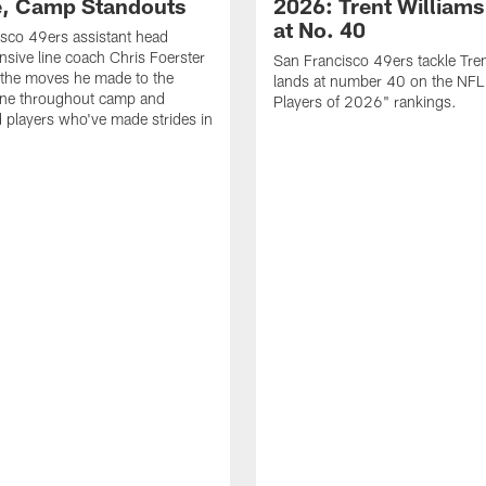
e, Camp Standouts
2026: Trent William
at No. 40
sco 49ers assistant head
nsive line coach Chris Foerster
San Francisco 49ers tackle Tren
 the moves he made to the
lands at number 40 on the NF
line throughout camp and
Players of 2026" rankings.
d players who've made strides in