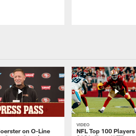
VIDEO
Foerster on O-Line
NFL Top 100 Players