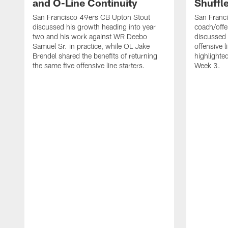
and O-Line Continuity
Shuffl
San Francisco 49ers CB Upton Stout
San Franci
discussed his growth heading into year
coach/offe
two and his work against WR Deebo
discussed
Samuel Sr. in practice, while OL Jake
offensive 
Brendel shared the benefits of returning
highlighte
the same five offensive line starters.
Week 3.