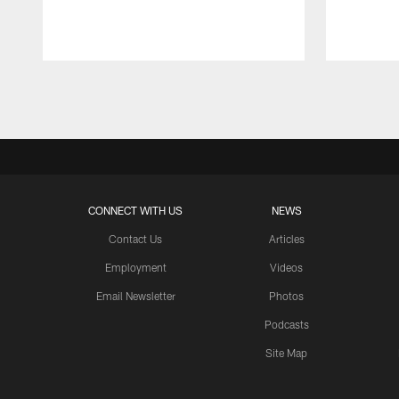
Pause
Play
CONNECT WITH US
NEWS
Contact Us
Articles
Employment
Videos
Email Newsletter
Photos
Podcasts
Site Map