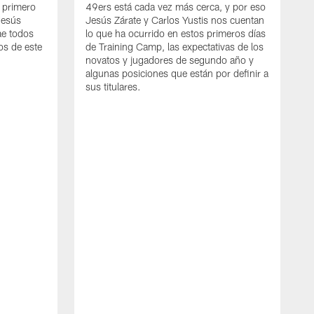
l primero
49ers está cada vez más cerca, y por eso
Jesús
Jesús Zárate y Carlos Yustis nos cuentan
ae todos
lo que ha ocurrido en estos primeros días
os de este
de Training Camp, las expectativas de los
novatos y jugadores de segundo año y
algunas posiciones que están por definir a
sus titulares.
J
T
F
d
j
j
e