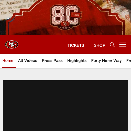
Skip
to
main
content
TICKETS
SHOP
Open menu button
Home
All Videos
Press Pass
Highlights
Forty Niner Way
Fr