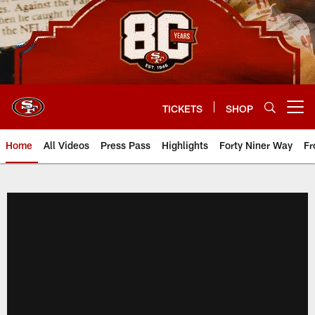
Skip
to
main
content
TICKETS
SHOP
Open menu button
Home
All Videos
Press Pass
Highlights
Forty Niner Way
Fr