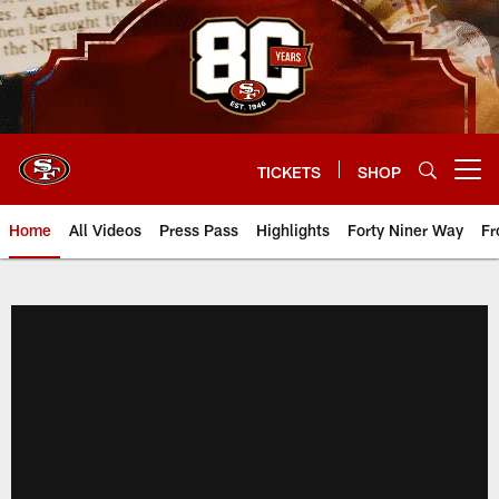
Skip
to
main
content
TICKETS
SHOP
Open menu button
Home
All Videos
Press Pass
Highlights
Forty Niner Way
Fr