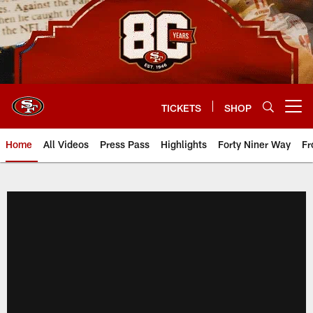
Skip
to
main
content
TICKETS
SHOP
Open menu button
Home
All Videos
Press Pass
Highlights
Forty Niner Way
Fr