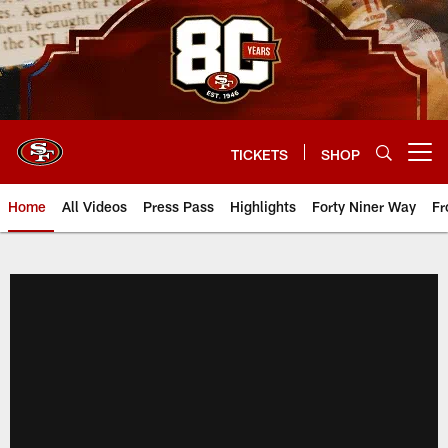
Skip
to
main
content
TICKETS
SHOP
Open menu button
Home
All Videos
Press Pass
Highlights
Forty Niner Way
Fr