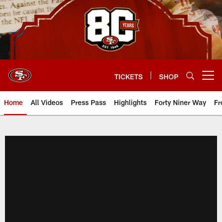
Skip
to
main
content
TICKETS
SHOP
Open menu button
Home
All Videos
Press Pass
Highlights
Forty Niner Way
Fr