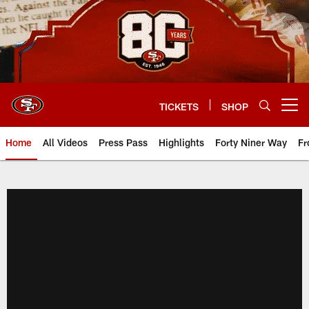
Skip
to
main
content
TICKETS
SHOP
Open menu button
Home
All Videos
Press Pass
Highlights
Forty Niner Way
Fr