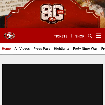
Skip
to
main
content
TICKETS
SHOP
Open menu button
Home
All Videos
Press Pass
Highlights
Forty Niner Way
Fr