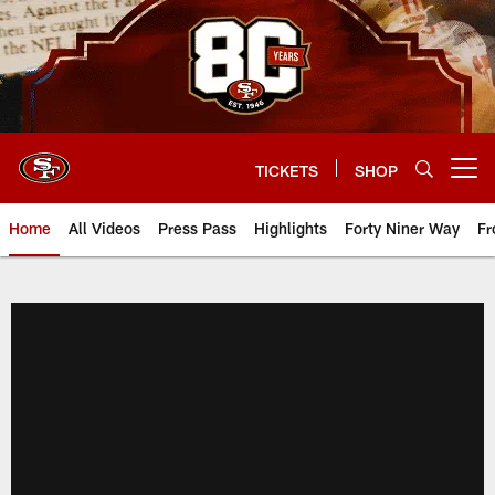
Skip
to
main
content
TICKETS
SHOP
Open menu button
Home
All Videos
Press Pass
Highlights
Forty Niner Way
Fr