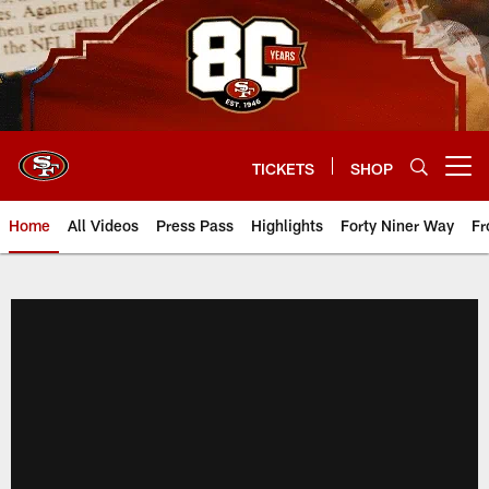
Skip
to
main
content
TICKETS
SHOP
Open menu button
Home
All Videos
Press Pass
Highlights
Forty Niner Way
Fr