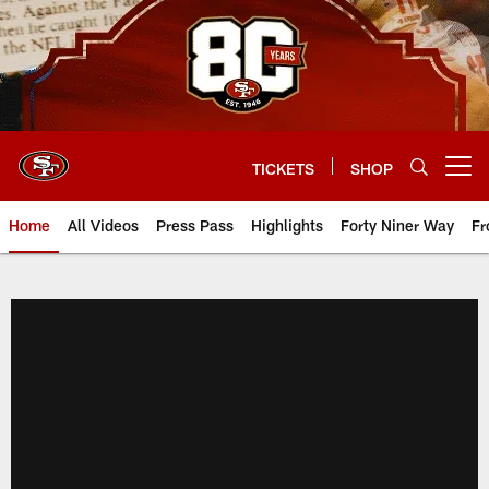
Skip
to
main
content
TICKETS
SHOP
Open menu button
Home
All Videos
Press Pass
Highlights
Forty Niner Way
Fr