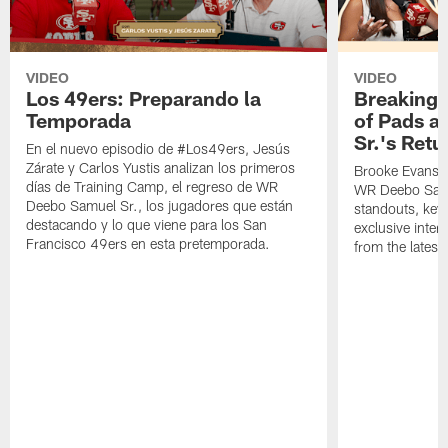
VIDEO
VIDEO
Los 49ers: Preparando la
Breaking 
Temporada
of Pads a
Sr.'s Retu
En el nuevo episodio de #Los49ers, Jesús
Zárate y Carlos Yustis analizan los primeros
Brooke Evans a
días de Training Camp, el regreso de WR
WR Deebo Samue
Deebo Samuel Sr., los jugadores que están
standouts, key 
destacando y lo que viene para los San
exclusive inte
Francisco 49ers en esta pretemporada.
from the lates