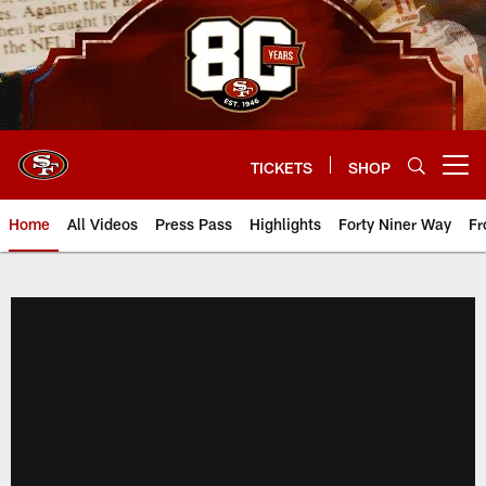
Skip
to
main
content
TICKETS
SHOP
Open menu button
Home
All Videos
Press Pass
Highlights
Forty Niner Way
Fr