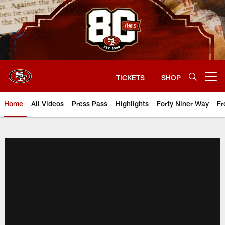
Skip
to
main
content
TICKETS
SHOP
Open menu button
Home
All Videos
Press Pass
Highlights
Forty Niner Way
Fr