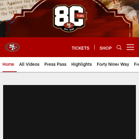
Skip
to
main
content
TICKETS
SHOP
Open menu button
Home
All Videos
Press Pass
Highlights
Forty Niner Way
Fr