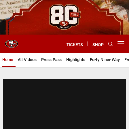
Skip
to
main
content
TICKETS
SHOP
Open menu button
Home
All Videos
Press Pass
Highlights
Forty Niner Way
Fr