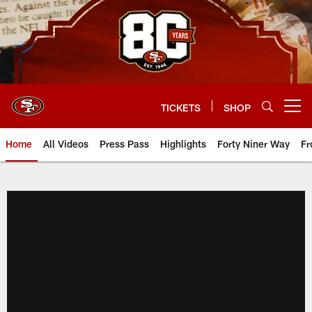
Skip
to
main
content
TICKETS
SHOP
Open menu button
Home
All Videos
Press Pass
Highlights
Forty Niner Way
Fr