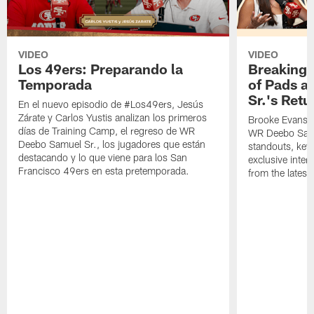
VIDEO
VIDEO
Los 49ers: Preparando la
Breaking 
Temporada
of Pads a
Sr.'s Retu
En el nuevo episodio de #Los49ers, Jesús
Zárate y Carlos Yustis analizan los primeros
Brooke Evans a
días de Training Camp, el regreso de WR
WR Deebo Samue
Deebo Samuel Sr., los jugadores que están
standouts, key 
destacando y lo que viene para los San
exclusive inte
Francisco 49ers en esta pretemporada.
from the lates