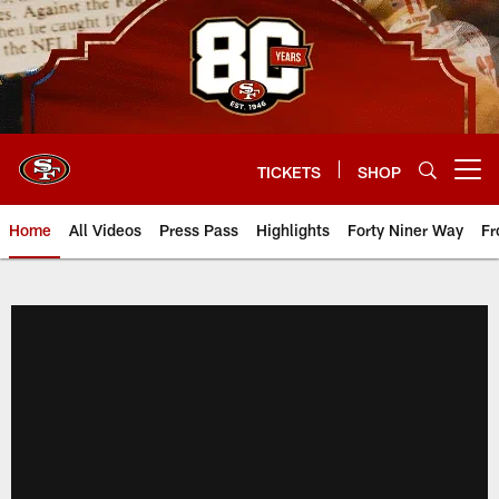
Skip
to
main
content
TICKETS
SHOP
Open menu button
Home
All Videos
Press Pass
Highlights
Forty Niner Way
Fr