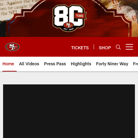
Skip
to
main
content
TICKETS
SHOP
Open menu button
Home
All Videos
Press Pass
Highlights
Forty Niner Way
Fr