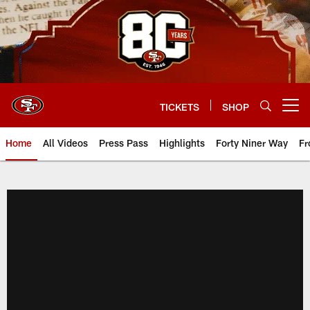
Skip
to
main
content
TICKETS
SHOP
Open menu button
Home
All Videos
Press Pass
Highlights
Forty Niner Way
Fr