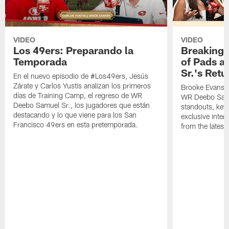
VIDEO
VIDEO
Los 49ers: Preparando la
Breaking 
Temporada
of Pads a
Sr.'s Retu
En el nuevo episodio de #Los49ers, Jesús
Zárate y Carlos Yustis analizan los primeros
Brooke Evans a
días de Training Camp, el regreso de WR
WR Deebo Samue
Deebo Samuel Sr., los jugadores que están
standouts, key 
destacando y lo que viene para los San
exclusive inte
Francisco 49ers en esta pretemporada.
from the lates