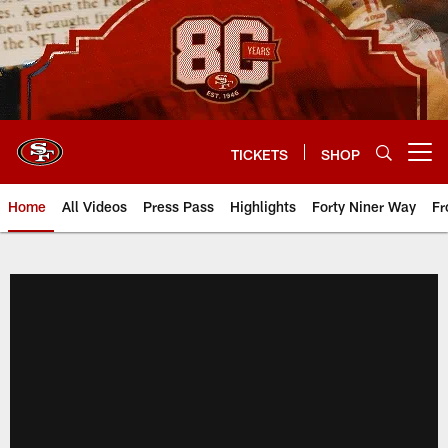
Skip
to
main
content
TICKETS
SHOP
Open menu button
Home
All Videos
Press Pass
Highlights
Forty Niner Way
Fr