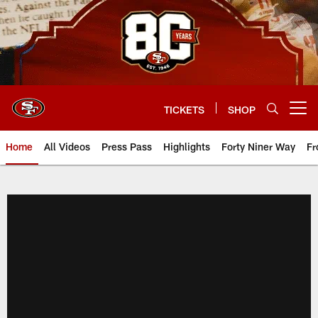
Skip
to
main
content
TICKETS
SHOP
Open menu button
Home
All Videos
Press Pass
Highlights
Forty Niner Way
Fr