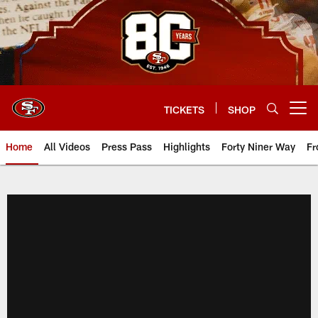
Skip
to
main
content
TICKETS
SHOP
Open menu button
Home
All Videos
Press Pass
Highlights
Forty Niner Way
Fr