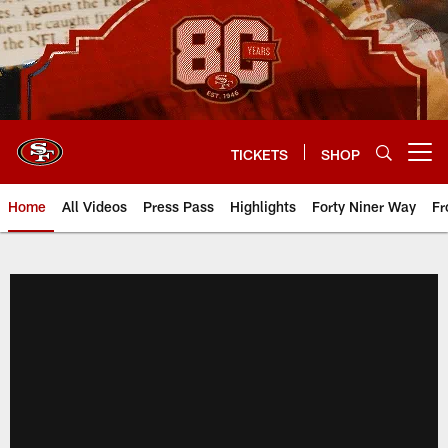
Skip
to
main
content
TICKETS
SHOP
Open menu button
Home
All Videos
Press Pass
Highlights
Forty Niner Way
Fr