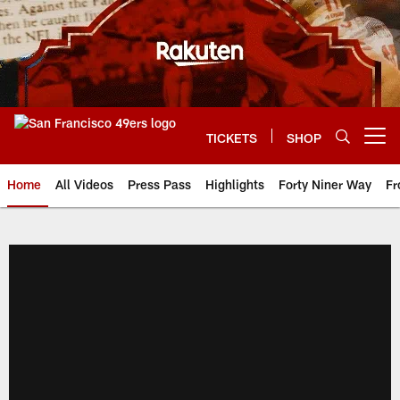
Skip
to
main
content
TICKETS
SHOP
Open menu button
Home
All Videos
Press Pass
Highlights
Forty Niner Way
Fr