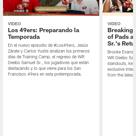
VIDEO
VIDEO
Los 49ers: Preparando la
Breaking 
Temporada
of Pads a
Sr.'s Retu
En el nuevo episodio de #Los49ers, Jesús
Zárate y Carlos Yustis analizan los primeros
Brooke Evans a
días de Training Camp, el regreso de WR
WR Deebo Samue
Deebo Samuel Sr., los jugadores que están
standouts, key 
destacando y lo que viene para los San
exclusive inte
Francisco 49ers en esta pretemporada.
from the lates