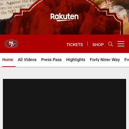
Skip
to
main
content
TICKETS
SHOP
Open menu button
Home
All Videos
Press Pass
Highlights
Forty Niner Way
Fr