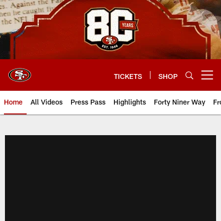
Skip
to
main
content
TICKETS
SHOP
Open menu button
Home
All Videos
Press Pass
Highlights
Forty Niner Way
Fr