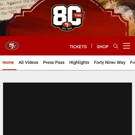
Skip
to
main
content
TICKETS
SHOP
Open menu button
Home
All Videos
Press Pass
Highlights
Forty Niner Way
Fr