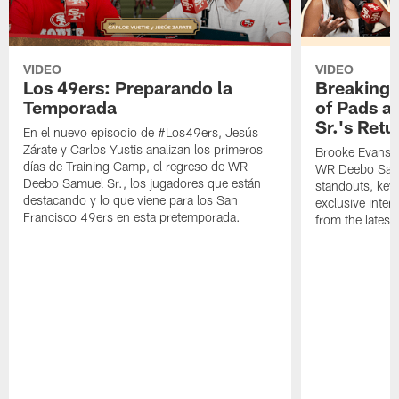
VIDEO
VIDEO
Los 49ers: Preparando la
Breaking 
Temporada
of Pads a
Sr.'s Retu
En el nuevo episodio de #Los49ers, Jesús
Zárate y Carlos Yustis analizan los primeros
Brooke Evans a
días de Training Camp, el regreso de WR
WR Deebo Samue
Deebo Samuel Sr., los jugadores que están
standouts, key 
destacando y lo que viene para los San
exclusive inte
Francisco 49ers en esta pretemporada.
from the lates