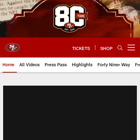
Skip
to
main
content
TICKETS
SHOP
Open menu button
Home
All Videos
Press Pass
Highlights
Forty Niner Way
Fr