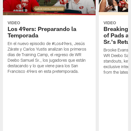
VIDEO
VIDEO
Los 49ers: Preparando la
Breaking 
Temporada
of Pads a
Sr.'s Retu
En el nuevo episodio de #Los49ers, Jesús
Zárate y Carlos Yustis analizan los primeros
Brooke Evans a
días de Training Camp, el regreso de WR
WR Deebo Samue
Deebo Samuel Sr., los jugadores que están
standouts, key 
destacando y lo que viene para los San
exclusive inte
Francisco 49ers en esta pretemporada.
from the lates