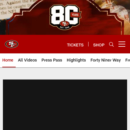
Skip
to
main
content
TICKETS
SHOP
Open menu button
Home
All Videos
Press Pass
Highlights
Forty Niner Way
Fr