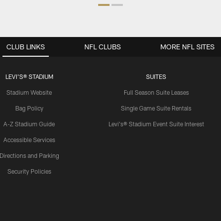
CLUB LINKS
NFL CLUBS
MORE NFL SITES
LEVI'S® STADIUM
SUITES
Stadium Website
Full Season Suite Leases
Bag Policy
Single Game Suite Rentals
A-Z Stadium Guide
Levi's® Stadium Event Suite Interest
Accessible Services
Directions and Parking
Security Policies