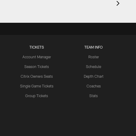
TICKETS
TEAM INFO
Account Manager
Roster
Season Tickets
Schedule
Citrix Owners Seats
Depth Chart
Single Game Tickets
Coaches
Group Tickets
Stats