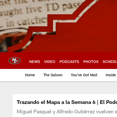
Skip
to
main
content
NEWS
VIDEO
PODCASTS
PHOTOS
SCHED
Home
The Saloon
You've Got Mail
Inside
Trazando el Mapa a la Semana 6 | El Podc
Miguel Pasquel y Alfredo Gutiérrez vuelven e