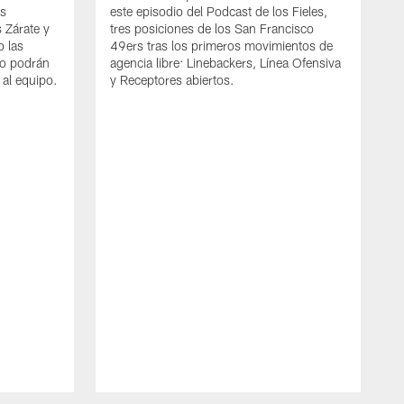
os
este episodio del Podcast de los Fieles,
 Zárate y
tres posiciones de los San Francisco
o las
49ers tras los primeros movimientos de
mo podrán
agencia libre: Linebackers, Línea Ofensiva
 al equipo.
y Receptores abiertos.
J
#
n
l
t
M
F