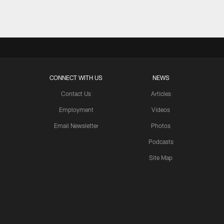
CONNECT WITH US
NEWS
Contact Us
Articles
Employment
Videos
Email Newsletter
Photos
Podcasts
Site Map