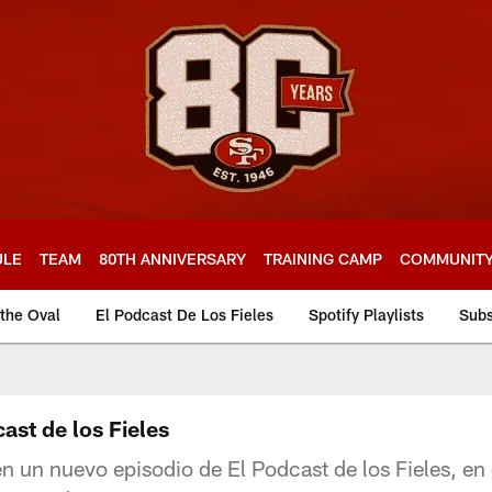
ULE
TEAM
80TH ANNIVERSARY
TRAINING CAMP
COMMUNIT
 the Oval
El Podcast De Los Fieles
Spotify Playlists
Subs
ast de los Fieles
n un nuevo episodio de El Podcast de los Fieles, en